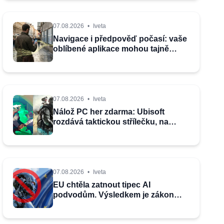
07.08.2026
•
Iveta
Navigace i předpověď počasí: vaše
oblíbené aplikace mohou tajně
odesílat informace o poloze
07.08.2026
•
Iveta
Nálož PC her zdarma: Ubisoft
rozdává taktickou střílečku, na
Steamu získáte parádní klon Zeldy
07.08.2026
•
Iveta
EU chtěla zatnout tipec AI
podvodům. Výsledkem je zákon
plný otazníků