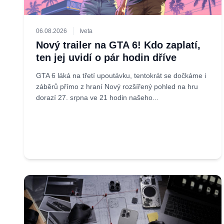
06.08.2026
Iveta
Nový trailer na GTA 6! Kdo zaplatí,
ten jej uvidí o pár hodin dříve
GTA 6 láká na třetí upoutávku, tentokrát se dočkáme i
záběrů přímo z hraní Nový rozšířený pohled na hru
dorazí 27. srpna ve 21 hodin našeho...