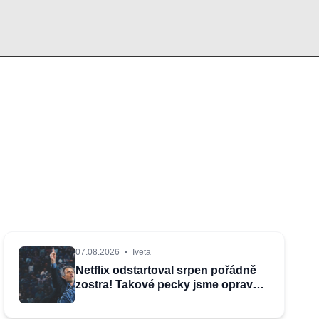
07.08.2026
•
Iveta
Netflix odstartoval srpen pořádně
zostra! Takové pecky jsme opravdu
nečekali