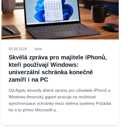
05.08.2026
Iveta
Skvělá zpráva pro majitele iPhonů,
kteří používají Windows:
univerzální schránka konečně
zamíří i na PC
Od Applu dorazily dobré zprávy pro uživatele iPhonů a
Windows Americký gigant pracuje na možnosti
synchronizace schránky mezi oběma systémy Požádal
ho o to přímo Microsoft a...