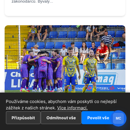
zákonodárců. Bývalý...
Používáme cookies, abychom vám poskytli co nejlepší
zážitek z našich stránek.
Více informací.
08.08.2026 21:30:07
Přizpůsobit
Odmítnout vše
Povolit vše
MC
Zlín - Bohemians 0:2, domácí stále