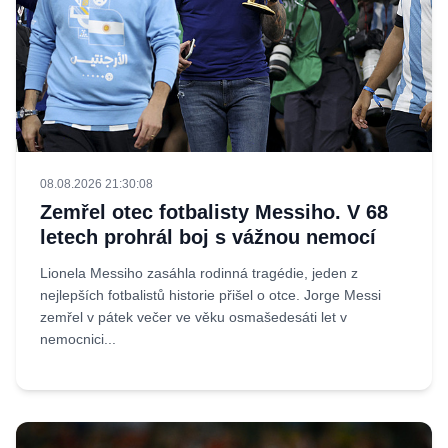
08.08.2026 21:30:08
Zemřel otec fotbalisty Messiho. V 68
letech prohrál boj s vážnou nemocí
Lionela Messiho zasáhla rodinná tragédie, jeden z
nejlepších fotbalistů historie přišel o otce. Jorge Messi
zemřel v pátek večer ve věku osmašedesáti let v
nemocnici...