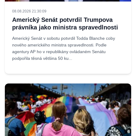
08.08.2026 21:30:09
Americký Senát potvrdil Trumpova
právníka jako ministra spravedlnosti
Americký Senát v sobotu potvrdil Todda Blanche coby
nového amerického ministra spravedlnosti. Podle
agentury AP ho v republikány ovládaném Senátu
podpořila těsná většina 50 ku...