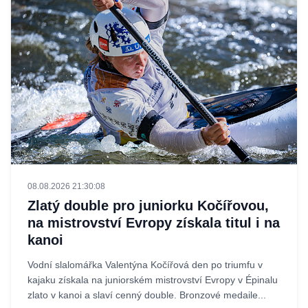
08.08.2026 21:30:08
Zlatý double pro juniorku Kočířovou,
na mistrovství Evropy získala titul i na
kanoi
Vodní slalomářka Valentýna Kočířová den po triumfu v
kajaku získala na juniorském mistrovství Evropy v Épinalu
zlato v kanoi a slaví cenný double. Bronzové medaile...