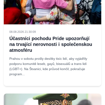
08.08.2026 21:30:09
Účastníci pochodu Pride upozorňují
na trvající nerovnosti i společenskou
atmosféru
Prahou v sobotu prošly desítky tisíc lidí, aby vyjádřily
podporu komunitě leseb, gayů, bisexuálů a trans lidí
(LGBT+). Na Štvanici, kde průvod končil, pokračuje
program...