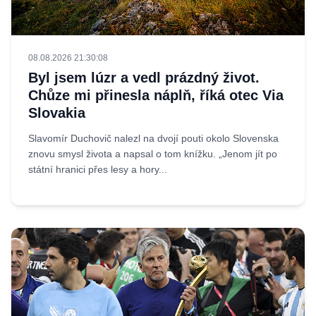
08.08.2026 21:30:08
Byl jsem lúzr a vedl prázdný život.
Chůze mi přinesla náplň, říká otec Via
Slovakia
Slavomír Duchovič nalezl na dvojí pouti okolo Slovenska
znovu smysl života a napsal o tom knížku. „Jenom jít po
státní hranici přes lesy a hory...