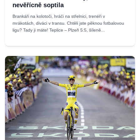
nevěřícně soptila
Brankáři na kolotoči, hráči na střelnici, trenéři v
mrákotách, diváci v transu. Chtěli jste pěknou fotbalovou
ligu? Tady ji máte! Teplice – Plzeň 5:5, šíleně...