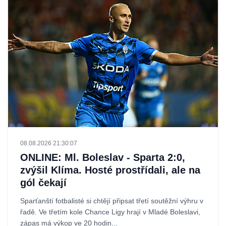
08.08.2026 21:30:07
ONLINE: Ml. Boleslav - Sparta 2:0,
zvýšil Klíma. Hosté prostřídali, ale na
gól čekají
Sparťanští fotbalisté si chtějí připsat třetí soutěžní výhru v
řadě. Ve třetím kole Chance Ligy hrají v Mladé Boleslavi,
zápas má výkop ve 20 hodin...