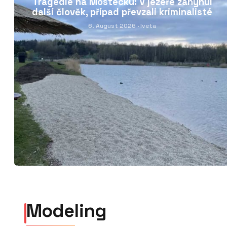
Tragédie na Mostecku: V jezeře zahynul
další člověk, případ převzali kriminalisté
6. August 2026
· Iveta
Modeling