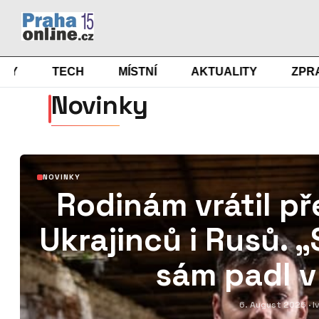
TECH
MÍSTNÍ
AKTUALITY
ZPRAVY
Novinky
NOVINKY
Rodinám vrátil pře
Ukrajinců i Rusů. „
sám padl v
6. August 2026
· 