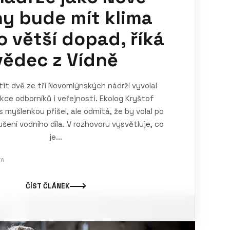
y bude mít klima
o větší dopad, říká
vědec z Vídně
it dvě ze tří Novomlýnských nádrží vyvolal
akce odborníků i veřejnosti. Ekolog Kryštof
s myšlenkou přišel, ale odmítá, že by volal po
ení vodního díla. V rozhovoru vysvětluje, co
je...
TA
ČÍST ČLÁNEK