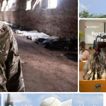
NOVINKY
Rozpo
Res
05
NOVINKY