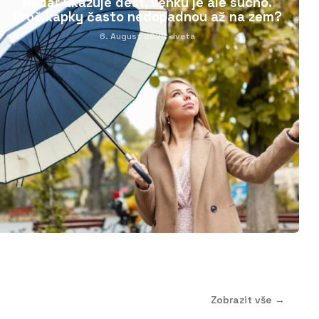
Radar ukazuje déšť, venku je ale sucho.
Proč kapky často nedopadnou až na zem?
6. August 2026
· Iveta
Zobrazit vše →