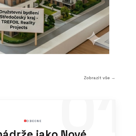
Zobrazit vše →
01
OBECNE
nádrže jako Nové