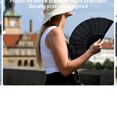
Počasí do konce prázdnin může překvapit.
Detaily prozrazuje výhled
6. August 2026
· Iveta