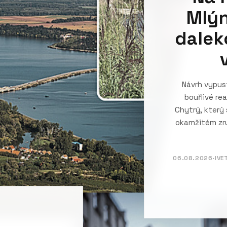
Mlýn
dalek
Návrh vypust
bouřlivé re
Chytrý, který 
okamžitém zruš
06.08.2026
·
IVE