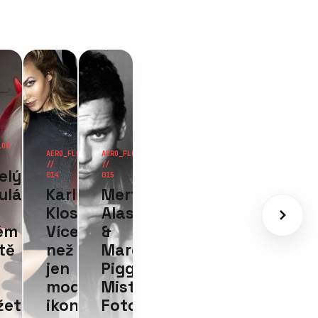
OW
t
s
cus
ott:
trové
ografie