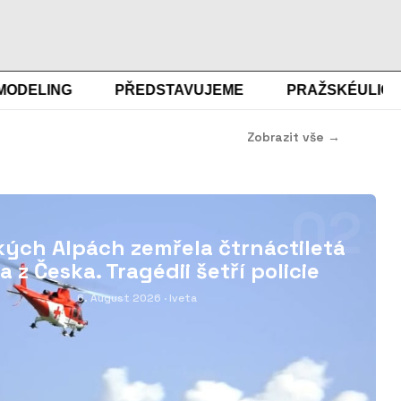
ELING
PŘEDSTAVUJEME
PRAŽSKÉULICE
Zobrazit vše →
02
ských Alpách zemřela čtrnáctiletá
a z Česka. Tragédii šetří policie
6. August 2026
· Iveta