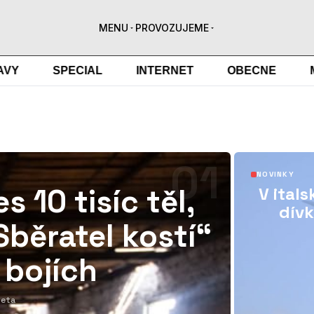
MENU
MENU
PROVOZUJEME
PROVOZUJEME
SPECIAL
INTERNET
OBECNE
MOD
01
NOVINKY
s 10 tisíc těl,
V ital
dívk
Sběratel kostí“
 bojích
Iveta