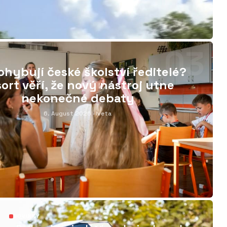
03
hybují české školství ředitelé?
ort věří, že nový nástroj utne
nekonečné debaty
6. August 2026
· Iveta
06
NOVINKY